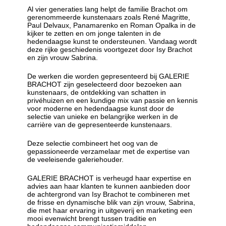
Al vier generaties lang helpt de familie Brachot om
gerenommeerde kunstenaars zoals René Magritte,
Paul Delvaux, Panamarenko en Roman Opalka in de
kijker te zetten en om jonge talenten in de
hedendaagse kunst te ondersteunen. Vandaag wordt
deze rijke geschiedenis voortgezet door Isy Brachot
en zijn vrouw Sabrina.
De werken die worden gepresenteerd bij GALERIE
BRACHOT zijn geselecteerd door bezoeken aan
kunstenaars, de ontdekking van schatten in
privéhuizen en een kundige mix van passie en kennis
voor moderne en hedendaagse kunst door de
selectie van unieke en belangrijke werken in de
carrière van de gepresenteerde kunstenaars.
Deze selectie combineert het oog van de
gepassioneerde verzamelaar met de expertise van
de veeleisende galeriehouder.
GALERIE BRACHOT is verheugd haar expertise en
advies aan haar klanten te kunnen aanbieden door
de achtergrond van Isy Brachot te combineren met
de frisse en dynamische blik van zijn vrouw, Sabrina,
die met haar ervaring in uitgeverij en marketing een
mooi evenwicht brengt tussen traditie en