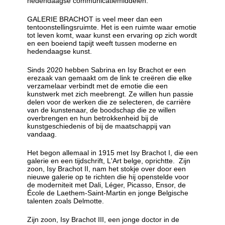
hedendaagse communicatiemiddelen.
GALERIE BRACHOT is veel meer dan een
tentoonstellingsruimte. Het is een ruimte waar emotie
tot leven komt, waar kunst een ervaring op zich wordt
en een boeiend tapijt weeft tussen moderne en
hedendaagse kunst.
Sinds 2020 hebben Sabrina en Isy Brachot er een
erezaak van gemaakt om de link te creëren die elke
verzamelaar verbindt met de emotie die een
kunstwerk met zich meebrengt. Ze willen hun passie
delen voor de werken die ze selecteren, de carrière
van de kunstenaar, de boodschap die ze willen
overbrengen en hun betrokkenheid bij de
kunstgeschiedenis of bij de maatschappij van
vandaag.
Het begon allemaal in 1915 met Isy Brachot I, die een
galerie en een tijdschrift, L'Art belge, oprichtte. Zijn
zoon, Isy Brachot II, nam het stokje over door een
nieuwe galerie op te richten die hij openstelde voor
de moderniteit met Dali, Léger, Picasso, Ensor, de
École de Laethem-Saint-Martin en jonge Belgische
talenten zoals Delmotte.
Zijn zoon, Isy Brachot III, een jonge doctor in de