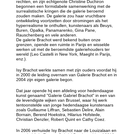
rechten, en zijn echtgenote Christine Duchiron
begonnen een formidabele samenwerking met de
surrealistische kringen die de galerie beroemd
zouden maken. De galerie zou haar vruchtbare
ontwikkeling voortzetten door stromingen als het
hyperrealisme te onthullen, kunstenaars als Beuys,
Buren, Opalka, Panamarenko, Gina Pane,
Rauschenberg en vele anderen.
De galerie Brachot werd bekend buiten onze
grenzen, opende een ruimte in Parijs en wisselde
werken uit met de beroemdste galeriehouders ter
wereld (Leo Castelli in New York, Maeght in Parijs,
enz.).
Isy Brachot werkte samen met zijn ouders voordat hij
in 2000 de leiding overnam van Galerie Brachot en in
2004 zijn eigen galerie begon.
Dat jaar opende hij een afdeling voor hedendaagse
kunst genaamd "Galerie Gabriel Brachot" in een van
de levendigste wijken van Brussel, waar hij werk
tentoonstelde van jonge hedendaagse kunstenaars
zoals Guillaume Liffran, Sebastien Delire, Alain
Bornain, Berend Hoekstra, Hilarius Hofstede,
Christian Denzler, Robert Quint en Cathy Coez.
In 2006 verhuisde Isy Brachot naar de Louizalaan en