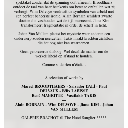
spektakel zonder dat de spanning ooit afneemt. Broodthaers
ontdoet de taal van haar betekenis om beter te onthullen wat zij
verbergt. Wim Delvoye verdraait de symbolen van arbeid met
een perfect beheerste ironie. Alain Bornain schildert zwarte
doeken die vasthouden wat de tijd meeneemt. Jiana Kim
transformeert fragmentatie in orde, de scherf in licht.
Johan Van Mullem plaatst het mysterie waar anderen een
onderwerp zouden neerzetten. Takis maakt krachten zichtbaar
die het oog niet kan waarnemen.
Geen geforceerde dialoog. Wel dezelfde manier om de
werkelijkheid op afstand te houden.
Comme si de rien n’était…
A selection of works by
Marcel BROODTHAERS - Salvador DALÍ - Paul
DELVAUX - Félix LABISSE
René MAGRITTE - Vassilakis TAKIS
—
Alain BORNAIN - Wim DELVOYE - Jiana KIM - Johan
VAN MULLEM
GALERIE BRACHOT @ The Hotel Sanglier *****