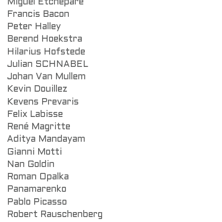
Miguel Etchepare
Francis Bacon
Peter Halley
Berend Hoekstra
Hilarius Hofstede
Julian SCHNABEL
Johan Van Mullem
Kevin Douillez
Kevens Prevaris
Felix Labisse
René Magritte
Aditya Mandayam
Gianni Motti
Nan Goldin
Roman Opalka
Panamarenko
Pablo Picasso
Robert Rauschenberg