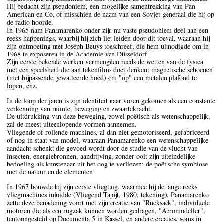
Hij bedacht zijn pseudoniem, een mogelijke samentrekking van Pan
American en Co, of misschien de naam van een Sovjet-generaal die hij op
de radio hoorde.
In 1965 nam Panamarenko onder zijn nu vaste pseudoniem deel aan een
reeks happenings, waarbij hij zich liet leiden door dit toeval, waaraan hij
zijn ontmoeting met Joseph Beuys toeschreef, die hem uitnodigde om in
1968 te exposeren in de Academie van Düsseldorf.
Zijn eerste bekende werken vermengden reeds de wetten van de fysica
met een speelsheid die aan tekenfilms doet denken: magnetische schoenen
(met bijpassende gewatteerde hoed) om "op" een metalen plafond te
lopen, enz.
In de loop der jaren is zijn identiteit naar voren gekomen als een constante
verkenning van ruimte, beweging en zwaartekracht.
De uitdrukking van deze beweging, zowel poëtisch als wetenschappelijk,
zal de meest uiteenlopende vormen aannemen.
Vliegende of rollende machines, al dan niet gemotoriseerd, gefabriceerd
of nog in staat van model, waaraan Panamarenko een wetenschappelijke
aandacht schenkt die gevoed wordt door de studie van de vlucht van
insecten, energiebronnen, aandrijving, zonder ooit zijn uiteindelijke
bedoeling als kunstenaar uit het oog te verliezen: de poëtische symbiose
met de natuur en de elementen
In 1967 bouwde hij zijn eerste vliegtuig, waarmee hij de lange reeks
vliegmachines inluidde (Vliegend Tapijt, 1980, tekening). Panamarenko
zette deze benadering voort met zijn creatie van "Rucksack", individuele
motoren die als een rugzak kunnen worden gedragen, "Aeromodeller",
tentoongesteld op Documenta 5 in Kassel, en andere creaties, soms in