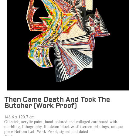
Then Came Death And Took The
Butcher (Work Proof)
148.6 x 120.7 cm
Oil stick, acrylic paint, hand-colored and collaged cardboard with
marbling, lithography, linoleum block & silkscreen printings, unique
piece Bottom Lef: Work Proof, signed and dated