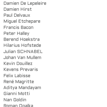
Damien De Lepeleire
Damien Hirst
Paul Delvaux
Miguel Etchepare
Francis Bacon
Peter Halley
Berend Hoekstra
Hilarius Hofstede
Julian SCHNABEL
Johan Van Mullem
Kevin Douillez
Kevens Prevaris
Felix Labisse
René Magritte
Aditya Mandayam
Gianni Motti
Nan Goldin
Roman Opalka